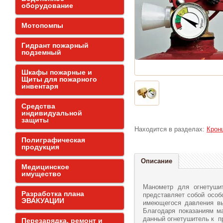
оборудование
Мотопомпы
Гидрант пожарный
подземный
Шкафы пожарные и
Щиты для пожарного
инвентаря
Средства
индивидуальной
защиты
Находится в разделах:
Крон
Полиграфическая
продукция
Описание
Медицинское
имущество
Манометр для огнетуши
Разработка плана
представляет собой особ
ЭВАКУАЦИИ
имеющегося давления вы
Благодаря показаниям м
данный огнетушитель к пр
Перезарядка, ремонт и