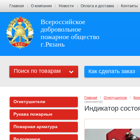
Главная
О компании
Новости
Оплата и доставка
Контакты
Всероссийское
добровольное
пожарное общество
г.Рязань
Поиск по товарам
Как сделать заказ
Главная
   /   
Огнетушители
   /   
Кро
Огнетушители
(манометр)
Индикатор состо
Рукава пожарные
Пожарная арматура
Водопенное