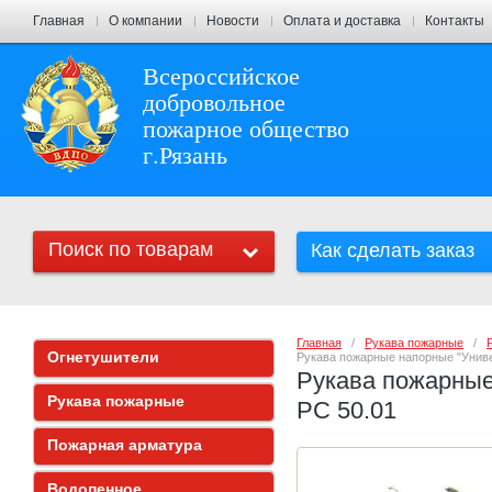
Главная
О компании
Новости
Оплата и доставка
Контакты
Всероссийское
добровольное
пожарное общество
г.Рязань
Поиск по товарам
Как сделать заказ
Главная
   /   
Рукава пожарные
   /   
Огнетушители
Рукава пожарные напорные "Униве
Рукава пожарные
Рукава пожарные
РС 50.01
Пожарная арматура
Водопенное