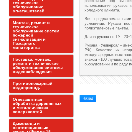
расстояние под высок
техническое
использования рукавов «
обслуживание
холодного климата.
огнетушителей
Вся предлагаемая нами
Монтаж, ремонт и
условиями. Рукава пос
техническое
полиэтиленовые пакеты.
обслуживание систем
пожарной
Длина рукава по ТУ - 20±1 
сигнализации и
Пожарного
Рукава «Универсал» имею
мониторинга
РФ). Качество их неод
международных выставок
Поставка, монтаж,
знаком «100 лучших това
ремонт и техническое
оборудовании и по ряду п
обслуживание системы
видеонаблюдения
Противопожарный
водопровод.
Назад
Огнезащитная
обработка деревянных
и металлических
поверхностей
Дымоходы и
вентиляционные
каналы (Форма 15,