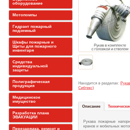
оборудование
Мотопомпы
Гидрант пожарный
подземный
Шкафы пожарные и
Щиты для пожарного
инвентаря
Средства
индивидуальной
защиты
Полиграфическая
Находится в разделах:
Рука
продукция
Сибтекс)
Медицинское
имущество
Описание
Технически
Разработка плана
ЭВАКУАЦИИ
Рукава пожарные напор
кранов и мобильных мото
Перезарядка, ремонт и