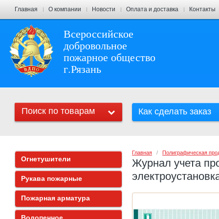
Главная
О компании
Новости
Оплата и доставка
Контакты
Всероссийское
добровольное
пожарное общество
г.Рязань
Поиск по товарам
Как сделать заказ
Главная
   /   
Полиграфическая про
Огнетушители
Журнал учета пр
электроустановк
Рукава пожарные
Пожарная арматура
Водопенное