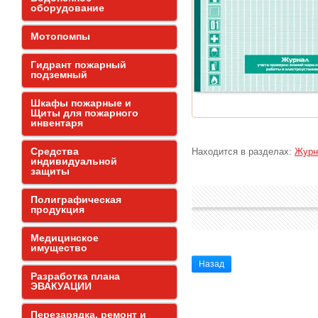
оборудование
Мотопомпы
Гидрант пожарный
подземный
Шкафы пожарные и
Щиты для пожарного
инвентаря
Средства
Находится в разделах:
Журн
индивидуальной
защиты
Полиграфическая
продукция
Медицинское
имущество
Назад
Разработка плана
ЭВАКУАЦИИ
Перезарядка, ремонт и