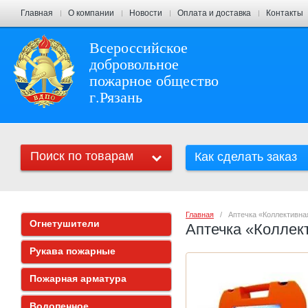
Главная
О компании
Новости
Оплата и доставка
Контакты
Всероссийское
добровольное
пожарное общество
г.Рязань
Поиск по товарам
Как сделать заказ
Главная
   /   Аптечка «Коллектив
Огнетушители
Аптечка «Коллек
Рукава пожарные
Пожарная арматура
Водопенное