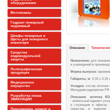
оборудование
Мотопомпы
Гидрант пожарный
подземный
Шкафы пожарные и
Щиты для пожарного
инвентаря
Описание
Технически
Средства
индивидуальной
защиты
Назначение:
для оказани
и учреждений в производс
Полиграфическая
Форма выпуска:
оранжев
продукция
Габариты, м
: 0,33 х 0,26 
Медицинское
имущество
Укладка:
состав аптечки 
Минздравсоцразвития РФ
Разработка плана
Описание
:
аптечка К
ЭВАКУАЦИИ
- мобильный вариант укл
и служащим в офисах, к
Перезарядка, ремонт и
средства и изделия м