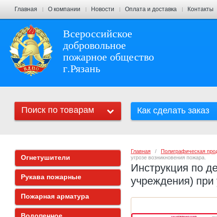
Главная
О компании
Новости
Оплата и доставка
Контакты
Всероссийское
добровольное
пожарное общество
г.Рязань
Поиск по товарам
Как сделать заказ
Главная
   /   
Полиграфическая про
Огнетушители
угрозе возникновения пожара.
Инструкция по д
Рукава пожарные
учреждения) при 
Пожарная арматура
Водопенное