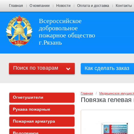
Главная
О компании
Новости
Оплата и доставка
Контакты
Всероссийское
добровольное
пожарное общество
г.Рязань
Поиск по товарам
Как сделать заказ
Главная
   /   
Медицинское имущес
Огнетушители
Повязка гелевая
Рукава пожарные
Пожарная арматура
Водопенное