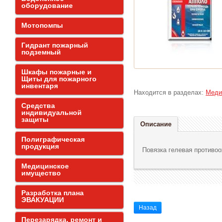
оборудование
Мотопомпы
Гидрант пожарный
подземный
Шкафы пожарные и
Щиты для пожарного
инвентаря
Находится в разделах:
Меди
Средства
индивидуальной
защиты
Описание
Полиграфическая
продукция
Повязка гелевая противоо
Медицинское
имущество
Разработка плана
ЭВАКУАЦИИ
Назад
Перезарядка, ремонт и